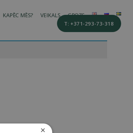
KAPĒC MĒS?
VEIKALS
GROZS
T: +371-293-73-318
×