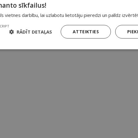
manto sīkfailus!
 šīs vietnes darbību, lai uzlabotu lietotāju pieredzi un palīdz izvēr
CRIPT
RĀDĪT DETAĻAS
ATTEIKTIES
PIEK