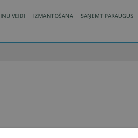
IŅU VEIDI
IZMANTOŠANA
SAŅEMT PARAUGUS