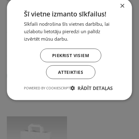
×
Papīra
Šī vietne izmanto sīkfailus!
maisiņš
Sīkfaili nodrošina šīs vietnes darbību, lai
“Smile”
uzlabotu lietotāju pieredzi un palīdz
izvērtēt mūsu darbu.
(31x12x25cm)
PIEKRIST VISIEM
€
0.38
ATTEIKTIES
ADD TO CART
RĀDĪT DETAĻAS
POWERED BY COOKIESCRIPT