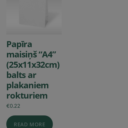
Papīra
maisiņš “A4”
(25x11x32cm)
balts ar
plakaniem
rokturiem
€
0.22
READ MORE