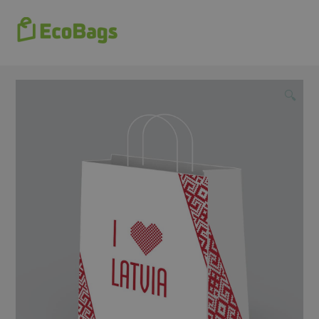
EcoBags.lv
Izvēlne
🔍