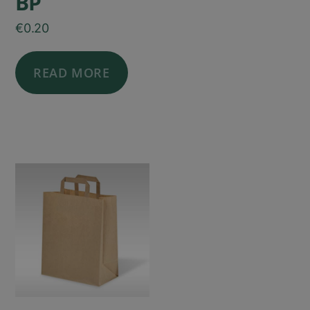
BP
€
0.20
READ MORE